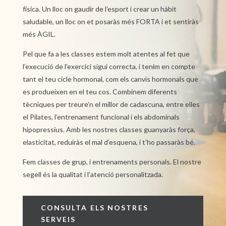
física. Un lloc on gaudir de l’esport i crear un hàbit
saludable, un lloc on et posaràs més FORTA i et sentiràs
més ÀGIL.
Pel que fa a les classes estem molt atentes al fet que
l’execució de l’exercici sigui correcta, i tenim en compte
tant el teu cicle hormonal, com els canvis hormonals que
es produeixen en el teu cos. Combinem diferents
tècniques per treure’n el millor de cadascuna, entre elles
el Pilates, l’entrenament funcional i els abdominals
hipopressius.
Amb les nostres classes guanyaràs força,
elasticitat, reduiràs el mal d’esquena, i t’ho passaràs bé.
Fem classes de grup, i entrenaments personals. El nostre
segell és la qualitat i l’atenció personalitzada.
CONSULTA ELS NOSTRES
SERVEIS