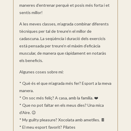
maneres d’entrenar perquè et posis més forta i et
sentis millor!
A les meves classes, m’agrada combinar diferents
tècniques per tal de treure’n el millor de
cadascuna. La seqüència i duració dels exercicis
està pensada per treure’n el màxim d’eficàcia
muscular, de manera que ràpidament en notaràs
els beneficis.
Algunes coses sobre mi:
* Què és el que m’agrada més fer? Esport a la meva
manera.
* On soc més feliç? A casa, amb la família. ❤️
* Que no pot faltar en els meus dies? Una mica
d’Aire. 😉
* My guilty pleasure? Xocolata amb ametlles. 🍫
* El meu esport favorit? Pilates