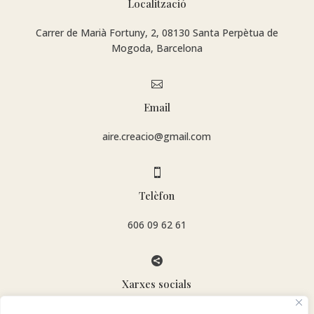
Localització
Carrer de Marià Fortuny, 2, 08130 Santa Perpètua de
Mogoda, Barcelona

Email
aire.creacio@gmail.com

Telèfon
606 09 62 61

Xarxes socials