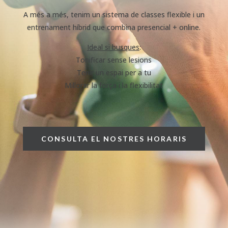
A més a més, tenim un sistema de classes flexible i un
entrenament híbrid que combina presencial + online.
Ideal si busques
:
Tonificar
sense
lesions
Tenir un espai per a tu
Millorar la força i la flexibilitat
CONSULTA EL NOSTRES HORARIS