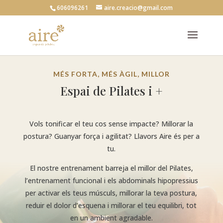
606096261
aire.creacio@gmail.com
MÉS FORTA, MÉS ÀGIL, MILLOR
Espai de Pilates i +
Vols tonificar el teu cos sense impacte? Millorar la
postura? Guanyar força i agilitat? Llavors Aire és per a
tu.
El nostre entrenament barreja el millor del Pilates,
l’entrenament funcional i els abdominals hipopressius
per activar els teus músculs, millorar la teva postura,
reduir el dolor d’esquena i millorar el teu equilibri, tot
en un ambient agradable.